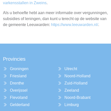
varkensstallen in Zweins
.
Als u behoefte hebt aan meer informatie over vergunningen,
subsidies of leningen, dan kunt u terecht op de website van
de gemeente Leeuwarden:
https://www.leeuwarden.nl/
.
Provincies
Groningen
Utrecht
Friesland
Noord-Holland
Drenthe
Zuid-Holland
Overijssel
Zeeland
Flevoland
Noord-Brabant
Gelderland
Limburg