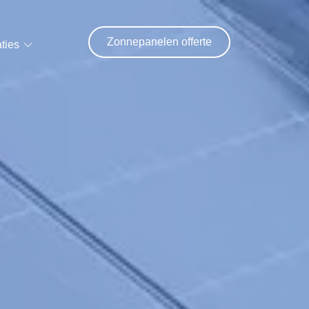
Zonnepanelen offerte
ties