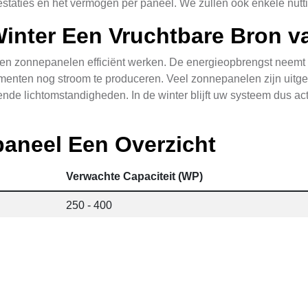
staties en het vermogen per paneel. We zullen ook enkele nutti
inter Een Vruchtbare Bron v
ijven zonnepanelen efficiënt werken. De energieopbrengst neemt
menten nog stroom te produceren. Veel zonnepanelen zijn uitg
lende lichtomstandigheden. In de winter blijft uw systeem dus ac
aneel Een Overzicht
Verwachte Capaciteit (WP)
250 - 400
500 - 800
750 - 1.200
1.000 - 1.600