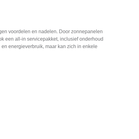
eigen voordelen en nadelen. Door zonnepanelen
k een all-in servicepakket, inclusief onderhoud
e en energieverbruik, maar kan zich in enkele
wekte energie wordt afgetrokken van uw
tot aanzienlijke besparingen. Om saldering
Daarnaast zijn er bepaalde regelgevingen en
ijn: [merk 1], bekend om hun hoge efficiëntie
aliseerd in innovatieve oplossingen. Bij het