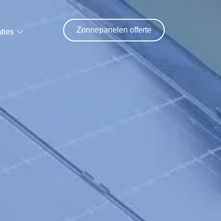
Zonnepanelen offerte
ties