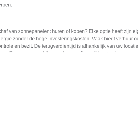
erpen.
haf van zonnepanelen: huren of kopen? Elke optie heeft zijn 
nergie zonder de hoge investeringskosten. Vaak biedt verhuur oo
ntrole en bezit. De terugverdientijd is afhankelijk van uw locati
ankelijk van persoonlijke voorkeur en financiële situatie.
len
nergieopwekking. Het proces van salderen houdt in dat de opge
r het verschil tussen uw opbrengst en verbruik. Dit kan leiden 
 slimme meter te hebben die nauwkeurig uw opbrengsten meet. 
ng, dus informeer u goed voordat u begint.
n
nnepanelen beschikbaar op de markt. Enkele populaire opties z
timent aanbiedt voor diverse toepassingen; en [merk 3], gespeci