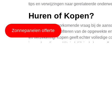
tips en verwijzingen naar gerelateerde onderw
Huren of Kopen?
Het is een veelvoorkomende vraag bij de aansc
Zonnepanelen offerte
te huren, kunt u profiteren van de opgewekte e
en verzekering. Kopen geeft echter volledige co
jaren al verdienen. Uiteindelijk is de keuze afh
Saldering Zonnepane
Salderen is een belangrijk aspect bij zonne-e
energierekening, waardoor u slechts betaalt voo
mogelijk te maken, is het noodzakelijk om een
voorwaarden die van toepassing zijn op salderi
Merken Zonnepanele
Er zijn verschillende gerenommeerde merken zo
en duurzaamheid; [merk 2], die een breed assor