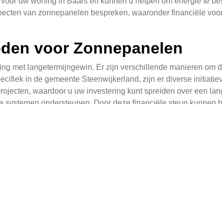
 voor uw woning in Baars en kunnen u helpen om energie te bes
aspecten van zonnepanelen bespreken, waaronder financiële voor
heden voor Zonnepanelen
g met langetermijngewin. Er zijn verschillende manieren om de
pecifiek in de gemeente Steenwijkerland, zijn er diverse initiat
jecten, waardoor u uw investering kunt spreiden over een lang
e systemen ondersteunen. Door deze financiële steun kunnen b
anciële zorgen te maken.
entijd van Zonnepanelen
hankelijk van het type systeem, de grootte en het merk. Hieron
Geschatte Kostprijs (in euro)
Terugverd
1.500 - 2.000 per paneel
6 - 8 jaar