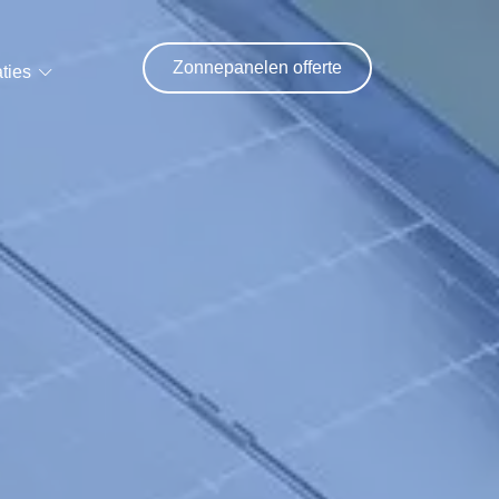
Zonnepanelen offerte
ties