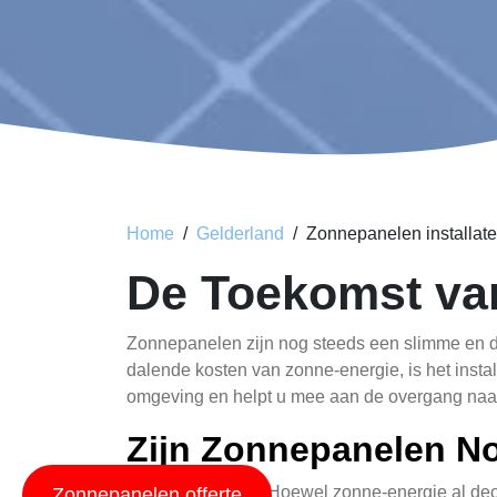
Home
Gelderland
Zonnepanelen installateu
De Toekomst van
Zonnepanelen zijn nog steeds een slimme en 
dalende kosten van zonne-energie, is het insta
omgeving en helpt u mee aan de overgang naa
Zijn Zonnepanelen No
Ja, zonder twijfel! Hoewel zonne-energie al dece
Zonnepanelen offerte