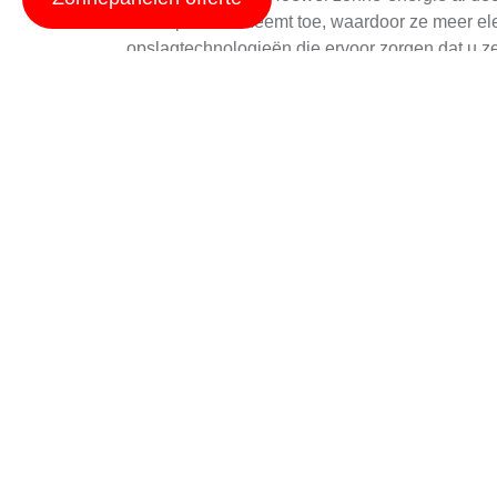
zonnepanelen neemt toe, waardoor ze meer elekt
opslagtechnologieën die ervoor zorgen dat u zel
Met de stijgende energieprijzen en de mogelijk
zekerheid. Daarnaast is er nog steeds overheid
Als u meer wilt weten over hoe zonne-energie 
Onderhoud en Schoo
Het onderhoud van zonnepanelen is relatief ee
te spoelen, hoewel sommige locaties extra rein
te maken over grote onderhoudskosten.
Regelmatige visuele inspectie is aanbevolen om
problemen kunt u altijd een professionele ser
zonnepanelen.
Wilt u meer informatie over het installeren va