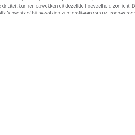
riciteit kunnen opwekken uit dezelfde hoeveelheid zonlicht. Da
fs 's nachts of bij bewolking kunt profiteren van uw zonnestroo
heid om overschotten terug te verkopen aan het net, bieden zon
ssteun beschikbaar, zoals subsidies, die de aanschaf en instal
kan worden ingezet voor groene waterstofproductie, klik dan
hie
nmaak van Zonnepanelen
nvoudig en vereist weinig tijd of moeite. Meestal volstaat het
iging kunnen vereisen. De meeste fabrikanten bieden uitgebreid
 er zeker van te zijn dat de panelen in goede staat verkeren en
vice inschakelen, maar deze gevallen komen zelden voor dankzi
n zonnepanelen op platte daken? Klik dan
hier
.