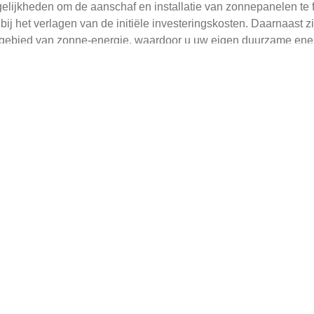
elijkheden om de aanschaf en installatie van zonnepanelen te f
bij het verlagen van de initiële investeringskosten. Daarnaast zi
 gebied van zonne-energie, waardoor u uw eigen duurzame ener
zonnepanelen op tuinhuisjes of schuren
? Ons team van experts 
t de omvang of locatie.
nelen Een Uitdaging Overko
len, maar deze beperking is overkomelijk met de juiste kennis
 bomen of omringende gebouwen, is het belangrijk om de ide
de beste locatie, rekening houdend met factoren zoals dagelijks
nelen voor uw huis, bieden wij een uitgebreide
gids
aan met mee
maat.
nelen in Blaricum?
in Blaricum, is het belangrijk om de juiste informatie en onders