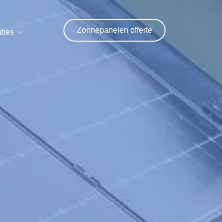
Zonnepanelen offerte
ties