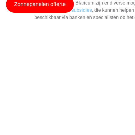
Voor inwoners van Blaricum zijn er diverse mog
Zonnepanelen offerte
over
leningen
en
subsidies
, die kunnen helpen 
beschikbaar via banken en specialisten op het
financiële impact.
Wilt u meer weten over de mogelijkheden voor
begeleiden bij uw zonnepaneelproject, ongeach
Schaduw en Zonnepa
Schaduw kan een uitdaging zijn voor zonnepane
gebieden meer schaduw kunnen hebben vanwege
ervaren installateurs kunnen u adviseren over 
Als u interesse heeft in het kopen van zonnepa
team voor persoonlijk advies en een offerte op 
Overweegt u zonnepa
Als u overweegt om zonnepanelen te installeren 