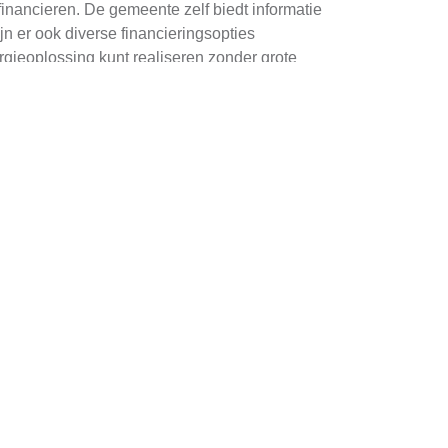
inancieren. De gemeente zelf biedt informatie
jn er ook diverse financieringsopties
gieoplossing kunt realiseren zonder grote
staat klaar om u te adviseren en u te
men
 en planning. In Blaricum, waar sommige
ale plaats voor uw panelen te bepalen. Onze
e zonpositionering en eventuele obstakels.
r informatie en tips. Neem contact op met ons
teuning te vinden. Ons bedrijf biedt een breed