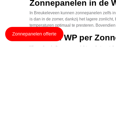
Zonnepanelen in de W
In Breukeleveen kunnen zonnepanelen zelfs in
is dan in de zomer, dankzij het lagere zonlich
temperaturen optimaal te presteren. Bovendien
Zonnepanelen offerte
Hoeveel WP per Zonn
Hieronder vindt u een overzicht van het aantal
Aantal Panelen
1
2
3
4
5