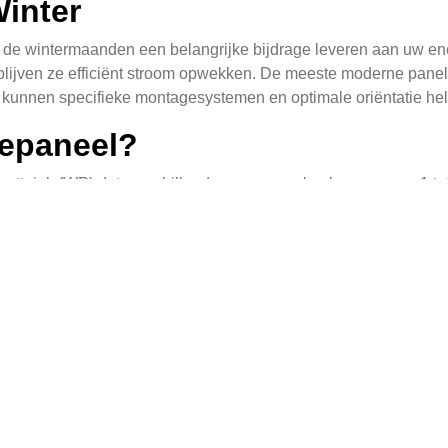
inter
 de wintermaanden een belangrijke bijdrage leveren aan uw e
t, blijven ze efficiënt stroom opwekken. De meeste moderne pane
 kunnen specifieke montagesystemen en optimale oriëntatie hel
epaneel?
 wattpiek (WP) dat verschillende zonnepanelen leveren, van 1 to
Wattpiek (WP)
300
600
900
1,200
1,500