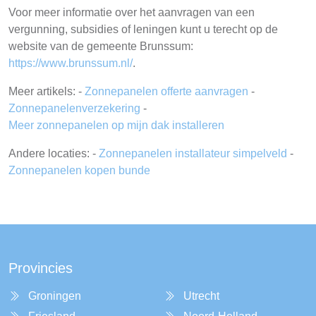
Voor meer informatie over het aanvragen van een
vergunning, subsidies of leningen kunt u terecht op de
website van de gemeente Brunssum:
https://www.brunssum.nl/
.
Meer artikels: -
Zonnepanelen offerte aanvragen
-
Zonnepanelenverzekering
-
Meer zonnepanelen op mijn dak installeren
Andere locaties: -
Zonnepanelen installateur simpelveld
-
Zonnepanelen kopen bunde
Provincies
Groningen
Utrecht