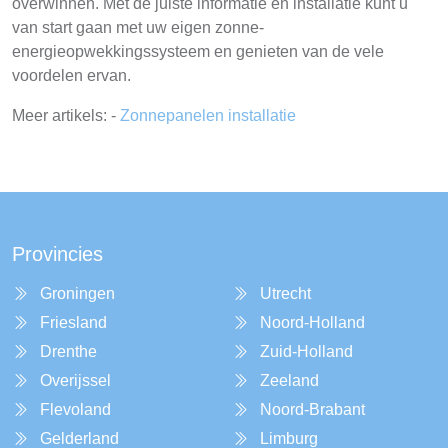
overwinnen. Met de juiste informatie en installatie kunt u
van start gaan met uw eigen zonne-
energieopwekkingssysteem en genieten van de vele
voordelen ervan.
Meer artikels: -
Zonnepanelen installatie
Provincies
Groningen
Utrecht
Friesland
Noord-Holland
Drenthe
Zuid-Holland
Overijssel
Zeeland
Flevoland
Noord-Brabant
Gelderland
Limburg