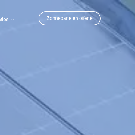
Zonnepanelen offerte
ties