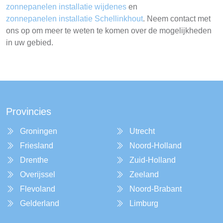
zonnepanelen installatie wijdenes
en
zonnepanelen installatie Schellinkhout
. Neem contact met
ons op om meer te weten te komen over de mogelijkheden
in uw gebied.
Provincies
Groningen
Utrecht
Friesland
Noord-Holland
Drenthe
Zuid-Holland
Overijssel
Zeeland
Flevoland
Noord-Brabant
Gelderland
Limburg