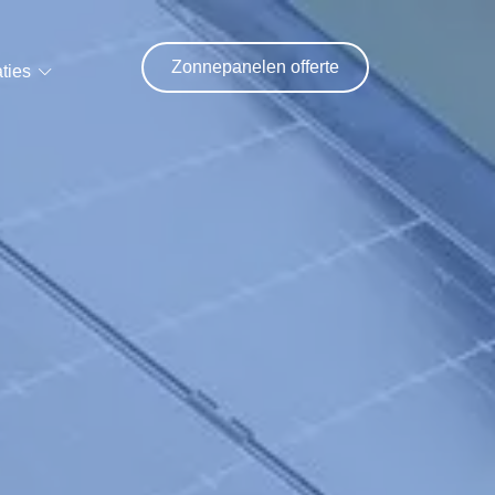
Zonnepanelen offerte
ties