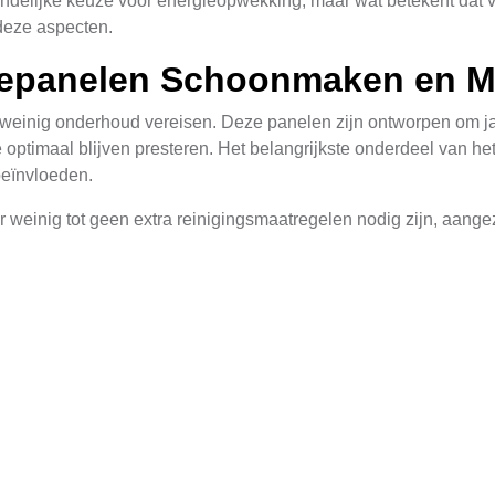
delijke keuze voor energieopwekking, maar wat betekent dat v
deze aspecten.
epanelen Schoonmaken en M
 weinig onderhoud vereisen. Deze panelen zijn ontworpen om j
e optimaal blijven presteren. Het belangrijkste onderdeel van 
beïnvloeden.
r weinig tot geen extra reinigingsmaatregelen nodig zijn, aan
igingsschema is voldoende om de prestaties op peil te houden. H
 25 jaar, wat betekent dat u zich geen zorgen hoeft te maken
inanciële Overwegingen
van uw persoonlijke situatie en financiële doelen. Het huren v
diegenen die geen initiele investering willen doen of niet de
ndelijks bedrag aan het installatiebedrijf en profiteert u van