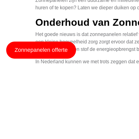
Zonnepanelen zijn een duurzame en milieuvrien
huren of te kopen? Laten we dieper duiken op 
Onderhoud van Zonn
Het goede nieuws is dat zonnepanelen relatief
een kleine hoeveelheid zorg zorgt ervoor dat z
voorkomt dat vuil en stof de energieopbrengst 
Zonnepanelen offerte
In Nederland kunnen we met trots zeggen dat e
schoonspoelt. Een jaarlijks inspectie- en rein
zonnepanelen een garantie hebben van ongeveer
periode.
Huren of Kopen De F
De keuze tussen huren en kopen is afhankelijk 
zijn voor sommige huishoudens, met name voor 
om een groot aantal panelen te plaatsen.
Met een huurcontract betaalt u meestal een maa