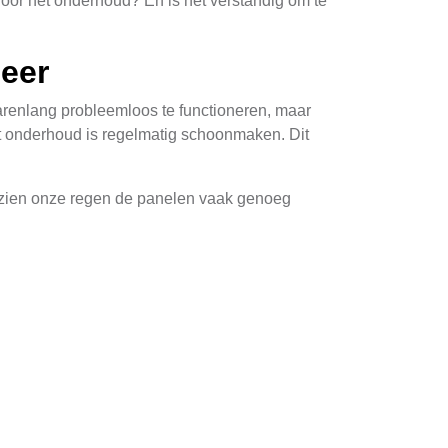
oor het onderhoud? En is het verstandig om te
eer
arenlang probleemloos te functioneren, maar
het onderhoud is regelmatig schoonmaken. Dit
gezien onze regen de panelen vaak genoeg
et is ook belangrijk om te onthouden dat
 over grote reparatiekosten gedurende deze
an zonnepanelen kan een aantrekkelijke optie
 beschikking hebben over voldoende dakruimte
 de door uw zonnepanelen opgewekte energie