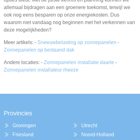
allemaal bijdragen aan een groenere toekomst, terwijl we
ook nog eens besparen op onze energiekosten. Dus
waarom niet vandaag nog beginnen met het verkennen van
deze mogelijkheden?
Meer artikels: -
Sneeuwbelasting op zonnepanelen
-
Zonnepanelen op bestaand dak
Andere locaties: -
Zonnepanelen installatie daarle
-
Zonnepanelen installateur rheeze
Provincies
Groningen
Utrecht
Friesland
Noord-Holland