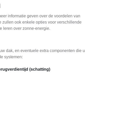
n
meer informatie geven over de voordelen van
e zullen ook enkele opties voor verschillende
e leren over zonne-energie.
 uw dak, en eventuele extra componenten die u
nde systemen:
rugverdientijd (schatting)
tot 9 jaar
tot 6 jaar
tot 7 jaar
eren door tijd, locatie, of andere factoren. Om