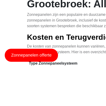
Grootebroek: Al
Zonnepanelen zijn een populaire en duurzame k
zonnepanelen in Grootebroek, inclusief de kost
soorten systemen bespreken die beschikbaar zi
Kosten en Terugverdi
De kosten van zonnepanelen kunnen variëren, a
toevoegt aan uw systeem. Hier is een overzicht
Zonnepanelen offerte
Type Zonnepaneelsysteem
Hybrid Zonnepaneel Systeem
Thermisch Zonnepaneel voor Warm Water
Traditionele Zonnepanelen
Het is belangrijk op te merken dat deze schatti