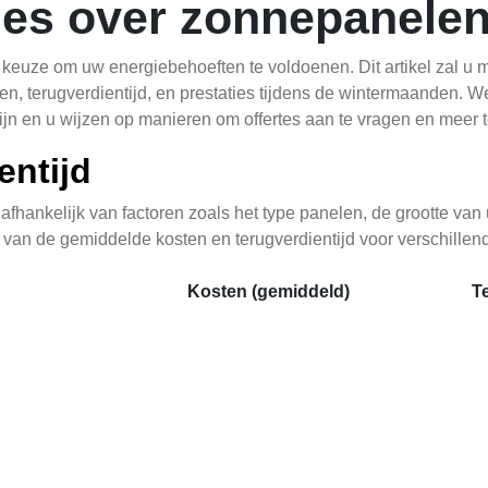
les over zonnepanele
euze om uw energiebehoeften te voldoenen. Dit artikel zal u 
en, terugverdientijd, en prestaties tijdens de wintermaanden. W
jn en u wijzen op manieren om offertes aan te vragen en meer t
entijd
fhankelijk van factoren zoals het type panelen, de grootte van
 van de gemiddelde kosten en terugverdientijd voor verschille
Kosten (gemiddeld)
Te
€6.000 - €12.000
7 
€3.500 - €6.000
4 
€5.000 - €8.000
5 
ngen gebaseerd zijn op de huidige marktprijzen en kunnen verand