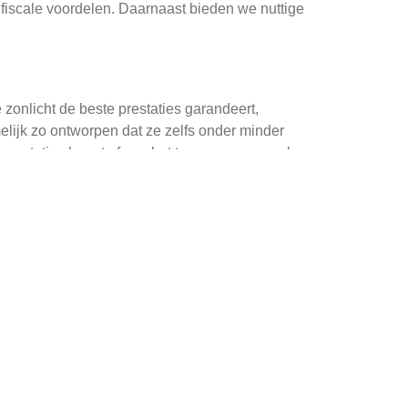
fiscale voordelen. Daarnaast bieden we nuttige
zonlicht de beste prestaties garandeert,
lijk zo ontworpen dat ze zelfs onder minder
prestaties hangt af van het type zonnepaneel
roductief kunnen zijn. Het antwoord is een
gen en lagere straling, produceren panelen
maal te presteren in verschillende seizoenen
e bijdrage leveren aan uw energiebehoeften.
len. Bij het installeren van panelen kunnen