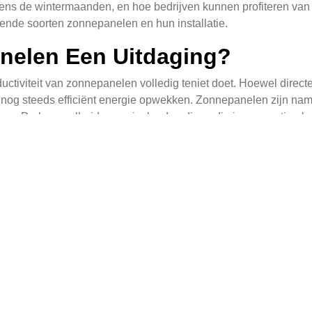
dens de wintermaanden, en hoe bedrijven kunnen profiteren van 
llende soorten zonnepanelen en hun installatie.
elen Een Uitdaging?
tiviteit van zonnepanelen volledig teniet doet. Hoewel directe 
og steeds efficiënt energie opwekken. Zonnepanelen zijn name
en. De hoeveelheid weersinvloeden die nodig is voor optimale 
m bang te zijn om schaduwrijke plekken op uw dak.
nter Productief of Niet?
 mee, wat tot de vraag leidt of zonnepanelen dan nog steeds p
energie gedurende deze periode afneemt vanwege de kortere da
nnen ze stroom leveren. Zonnepanelen worden ontworpen om opti
trouwen dat ze zelfs tijdens de wintermaanden een waardevoll
edrijven Btw-Teruggave
n duurzaamheid en energiebesparingen, maar ook fiscale voorde