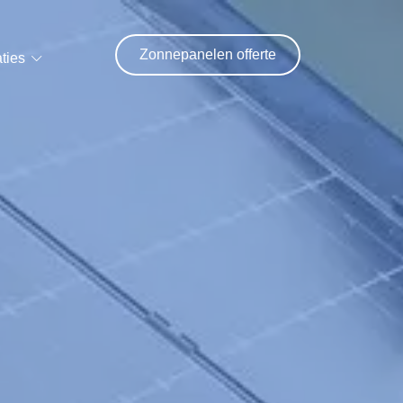
Zonnepanelen offerte
ties