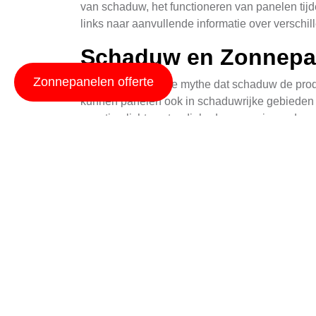
van schaduw, het functioneren van panelen tij
links naar aanvullende informatie over verschi
Schaduw en Zonnepan
Zonnepanelen offerte
Het is een bekende mythe dat schaduw de produc
kunnen panelen ook in schaduwrijke gebieden n
gunstige lichtomstandigheden energie producer
en de kwaliteit ervan. Het is dus niet nodig o
Zonnepanelen in de Wi
Wintermaanden brengen minder zonuren met zich
duidelijke ja! Hoewel de productie van zonne-
toch nog energie. Zelfs op bewolkte dagen ku
en klimaatomstandigheden, dus u kunt erop ver
Zonnepanelen voor B
Voor bedrijven bieden zonnepanelen niet allee