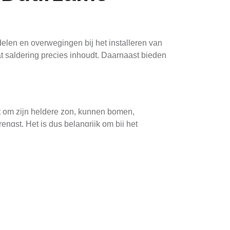
delen en overwegingen bij het installeren van
 saldering precies inhoudt. Daarnaast bieden
 om zijn heldere zon, kunnen bomen,
gst. Het is dus belangrijk om bij het
lannen. Vermijd plaatsen waar regelmatig
 er ook opties zoals micro-omvormers of
room die je opwekt met zonne-energie wordt