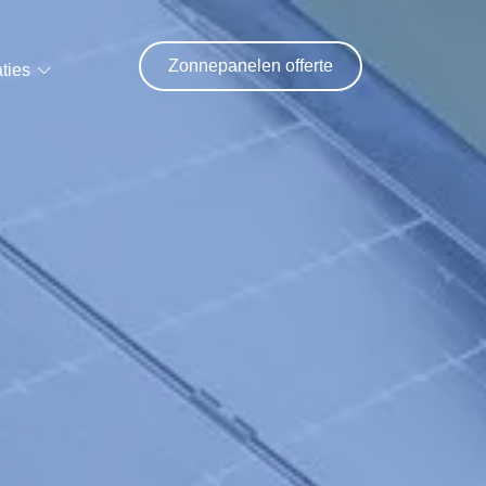
Zonnepanelen offerte
ties