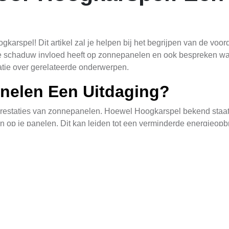
arspel! Dit artikel zal je helpen bij het begrijpen van de voor
e schaduw invloed heeft op zonnepanelen en ook bespreken wat
matie over gerelateerde onderwerpen.
elen Een Uitdaging?
restaties van zonnepanelen. Hoewel Hoogkarspel bekend staat
p je panelen. Dit kan leiden tot een verminderde energieopbren
met potentiële schaduwgebieden.
m de positie en oriëntatie van je zonnepanelen zorgvuldig te p
 namiddaguren wanneer de zon het laagst staat. Daarnaast zijn
en minimaliseren door elke paneel afzonderlijk te beheren.
e Keuze
d van zonnepanelen. Het verwijst naar het proces waarbij de st