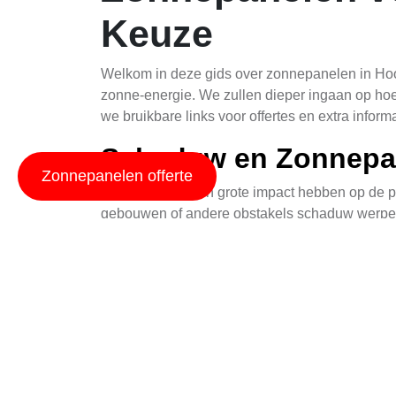
Keuze
Welkom in deze gids over zonnepanelen in Hoogk
zonne-energie. We zullen dieper ingaan op ho
we bruikbare links voor offertes en extra infor
Schaduw en Zonnepan
Zonnepanelen offerte
Schaduw kan een grote impact hebben op de p
gebouwen of andere obstakels schaduw werpen o
ontwerpen van je systeem rekening te houden 
Om dit probleem aan te pakken, raden we aan o
schaduw valt, vooral gedurende de ochtend- en
optimalisators die het effect van schaduw kunn
Saldering Een Slimm
Saldering is een belangrijk begrip in de werel