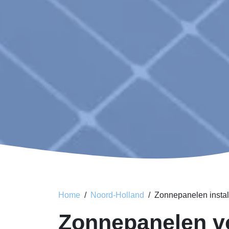
Home
Noord-Holland
Zonnepanelen instal
Zonnepanelen v