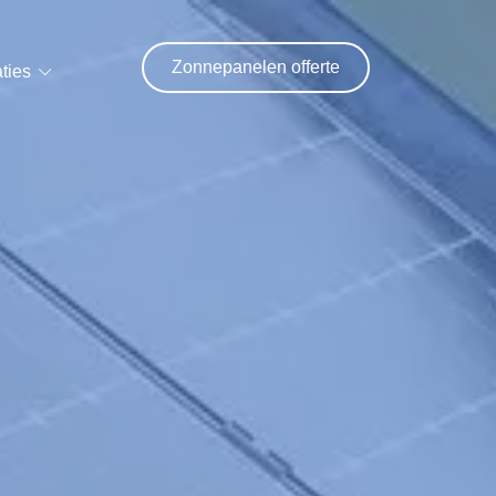
Zonnepanelen offerte
ties