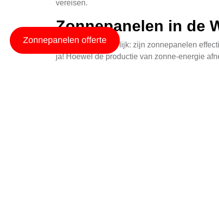
vereisen.
Zonnepanelen in de W
Zonnepanelen offerte
De vraag is natuurlijk: zijn zonnepanelen effe
ja! Hoewel de productie van zonne-energie afne
en ze kunnen nog steeds energie opwekken tij
ontworpen installatie ervoor zorgen dat u optim
Zonnepanelen voor B
Voor bedrijven kunnen zonnepanelen niet alleen
voor het terugkrijgen van btw op geïnstalleer
energie terug te verdienen. Het biedt bovendi
milieudoelstellingen en de transitie naar een 
Onderhoud en Schoo
Het onderhoud van zonnepanelen is relatief ee
vuil, bladeren of stof op de panelen achterblij