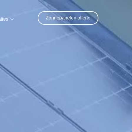
Zonnepanelen offerte
ties