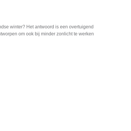
andse winter? Het antwoord is een overtuigend
ntworpen om ook bij minder zonlicht te werken
ef hoogwaardige panelen en een goed
anden.
den. In Nederland is er een speciale regeling
 ondernemingen om hun investering in duurzame
bare energiebronnen, wat bijdraagt aan hun
is belangrijk om ervoor te zorgen dat er geen
en zelfreinigend door regenwater, maar in