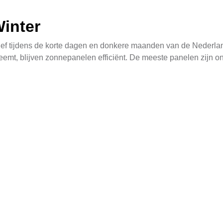
inter
ctief tijdens de korte dagen en donkere maanden van de Nederl
emt, blijven zonnepanelen efficiënt. De meeste panelen zijn o
dens bewolkte dagen. Bovendien kan het gebruik van kwalitati
aal profiteert van de beschikbare zonuren, zelfs in de winterma
edrijven Btw Teruggave
 leiden tot energiebesparingen, maar ook fiscale voordelen bie
de zonnepanelen. Deze teruggave kan aanzienlijk zijn en helpt
en een stimulans voor bedrijven om over te stappen op hernieuw
groene economie.
nmaak van Zonnepanelen
nvoudig en vereist weinig inspanning. Regelmatig schoonmaken 
ft, wat hun efficiëntie kan beïnvloeden. Gelukkig zijn zonnepanel