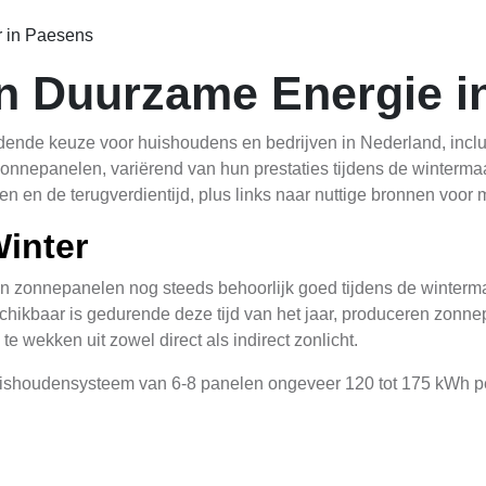
r in Paesens
n Duurzame Energie i
ende keuze voor huishoudens en bedrijven in Nederland, inclusi
onnepanelen, variërend van hun prestaties tijdens de wintermaa
 en de terugverdientijd, plus links naar nuttige bronnen voor m
inter
en zonnepanelen nog steeds behoorlijk goed tijdens de winterma
hikbaar is gedurende deze tijd van het jaar, produceren zonnep
e wekken uit zowel direct als indirect zonlicht.
uishoudensysteem van 6-8 panelen ongeveer 120 tot 175 kWh p
, zelfs tijdens de koudere maanden. Het is belangrijk op te mer
an hebben vergeleken met andere gebieden in het land vanweg