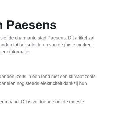
n Paesens
ef de charmante stad Paesens. Dit artikel zal
nden tot het selecteren van de juiste merken.
eer informatie.
anden, zelfs in een land met een klimaat zoals
anelen nog steeds elektriciteit dankzij hun
er maand. Dit is voldoende om de meeste
ken dat het noordelijker in Nederland gelegen
e de weersomstandigheden en de hoek van het