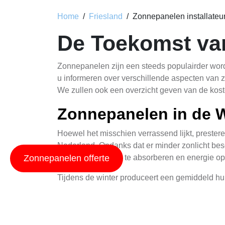
Home
Friesland
Zonnepanelen installateu
De Toekomst va
Zonnepanelen zijn een steeds populairder word
u informeren over verschillende aspecten van z
We zullen ook een overzicht geven van de kosten
Zonnepanelen in de W
Hoewel het misschien verrassend lijkt, prester
Nederland. Ondanks dat er minder zonlicht besc
vermogen om licht te absorberen en energie op t
Zonnepanelen offerte
Tijdens de winter produceert een gemiddeld h
elektrische apparaten in uw huis aan te drijven
Paesens mogelijk een iets lagere productie k
zonlicht gedurende deze periode.