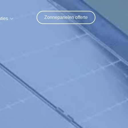
Zonnepanelen offerte
ties