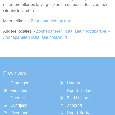
meerdere offertes te vergelijken en de beste deal voor uw
situatie te vinden.
Meer artikels: -
Zonnepanelen op dak
Andere locaties: -
Zonnepanelen installateur hoogkarspel
-
Zonnepanelen installatie oostwoud
Provincies
Groningen
Utrecht
Friesland
Noord-Holland
Drenthe
Zuid-Holland
Overijssel
Zeeland
Flevoland
Noord-Brabant