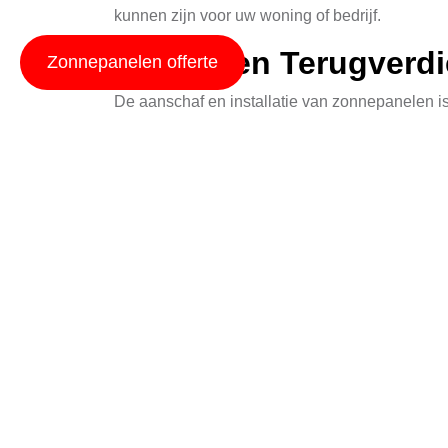
kunnen zijn voor uw woning of bedrijf.
Kosten en Terugverdi
Zonnepanelen offerte
De aanschaf en installatie van zonnepanelen is
en de bijbehorende terugverdientijden:
Soort Zonnepaneel
Premium panelen
Standaard panelen
Budget panelen
Het is belangrijk op te merken dat de terugverd
kwalitatieve panelen kunt u snel profiteren van
Zonnepanelen tijdens