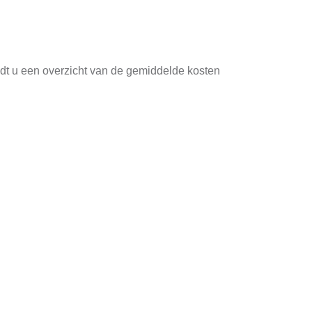
indt u een overzicht van de gemiddelde kosten
Terugverdientijd
7 - 8 jaar
9 - 10 jaar
11 - 13 jaar
bruik en de locatie. Met een goede planning en
zicht.