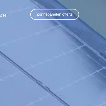
Zonnepanelen offerte
ties