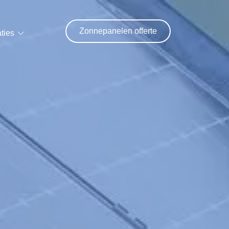
Zonnepanelen offerte
ties