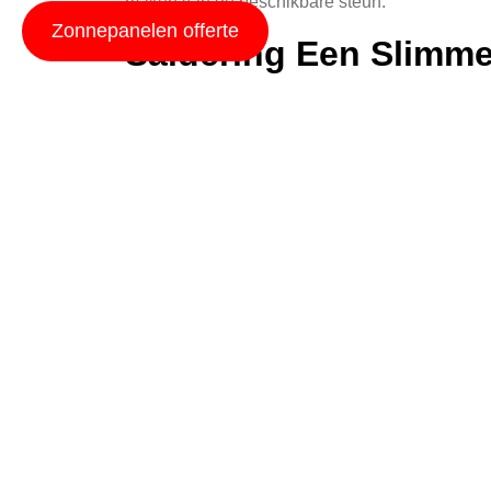
maken van de beschikbare steun.
Zonnepanelen offerte
Saldering Een Slimme
Salderen is een essentieel begrip bij het bes
produceren terug verkopen aan het energienetwer
volledige potentie van uw zonne-energie syste
energieoplossingen kunt kiezen.
Meer Rendement met
De efficiency van zonnepanelen is continu aan
overweegt uw huidige systeem te vernieuwen, 
bieden nieuwe panelen vaak een beter uiterlijk
Installatie Kosten
De kosten voor het installeren van zonnepanele
dakoppervlak. Het is belangrijk om een gedegen 
verhouding vindt. Hierdoor kunt u niet alleen 